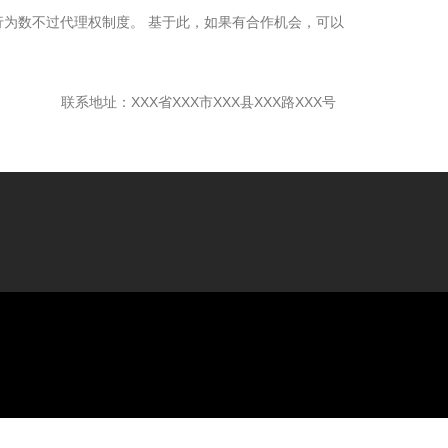
为数不过代理权制度。 基于此，如果有合作机会，可以
联系地址：XXX省XXX市XXX县XXX路XXX号